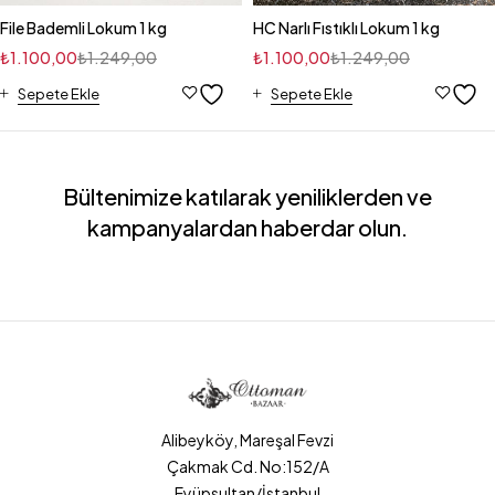
File Bademli Lokum 1 kg
HC Narlı Fıstıklı Lokum 1 kg
₺
1.100,00
₺
1.249,00
₺
1.100,00
₺
1.249,00
Sepete Ekle
Sepete Ekle
Bültenimize katılarak yeniliklerden ve
kampanyalardan haberdar olun.
Alibeyköy, Mareşal Fevzi
Çakmak Cd. No:152/A
Eyüpsultan/İstanbul