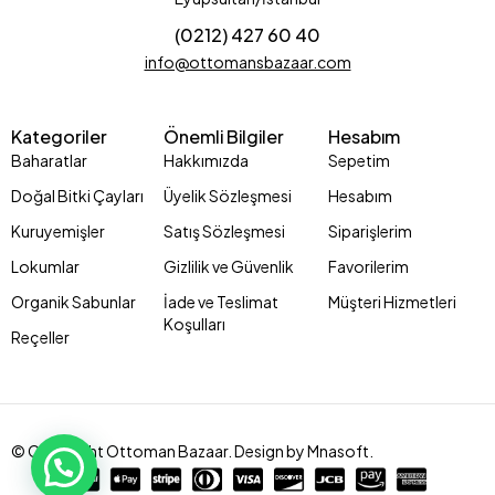
(0212) 427 60 40
info@ottomansbazaar.com
Kategoriler
Önemli Bilgiler
Hesabım
Baharatlar
Hakkımızda
Sepetim
Doğal Bitki Çayları
Üyelik Sözleşmesi
Hesabım
Kuruyemişler
Satış Sözleşmesi
Siparişlerim
Lokumlar
Gizlilik ve Güvenlik
Favorilerim
Organik Sabunlar
İade ve Teslimat
Müşteri Hizmetleri
Koşulları
Reçeller
© Copyright Ottoman Bazaar. Design by Mnasoft.