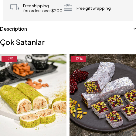
Free shipping
Free gift wrapping
for orders over $200
Description
Çok Satanlar
-12%
-12%