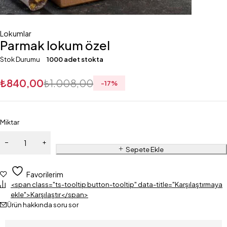
Lokumlar
Parmak lokum özel
Stok Durumu
1000 adet stokta
₺
840,00
₺
1.008,00
-
17
%
Miktar
Sepete Ekle
Favorilerim
<span class="ts-tooltip button-tooltip" data-title="Karşılaştırmaya
ekle">Karşılaştır</span>
Ürün hakkında soru sor