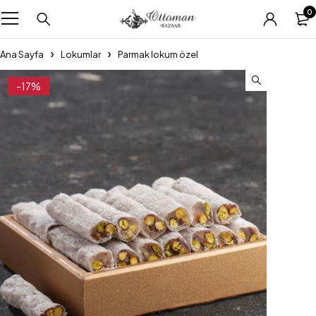
0
Ana Sayfa
Lokumlar
Parmak lokum özel
-17%