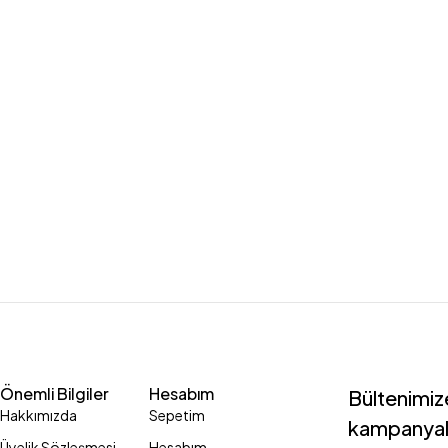
Önemli Bilgiler
Hesabım
Bültenimize
Hakkımızda
Sepetim
kampanyal
Üyelik Sözleşmesi
Hesabım