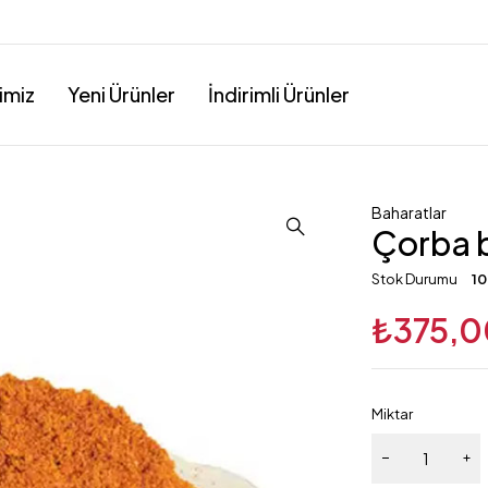
imiz
Yeni Ürünler
İndirimli Ürünler
Baharatlar
Çorba 
Stok Durumu
10
₺
375,0
Miktar