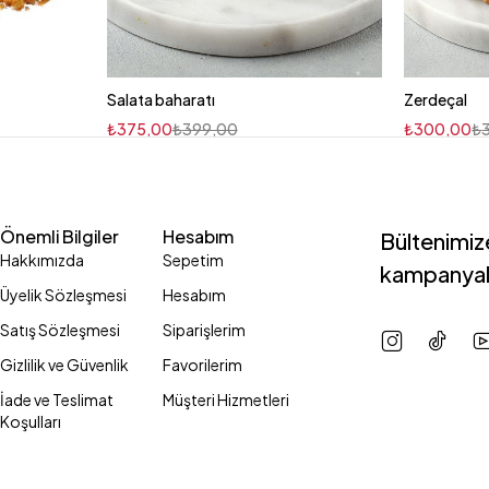
Salata baharatı
Zerdeçal
₺
375,00
₺
399,00
₺
300,00
₺
Önemli Bilgiler
Hesabım
Bültenimize
Hakkımızda
Sepetim
kampanyal
Üyelik Sözleşmesi
Hesabım
Satış Sözleşmesi
Siparişlerim
Gizlilik ve Güvenlik
Favorilerim
İade ve Teslimat
Müşteri Hizmetleri
Koşulları