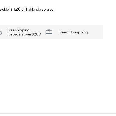
Ürün hakkında soru sor
Free shipping
Free gift wrapping
for orders over $200