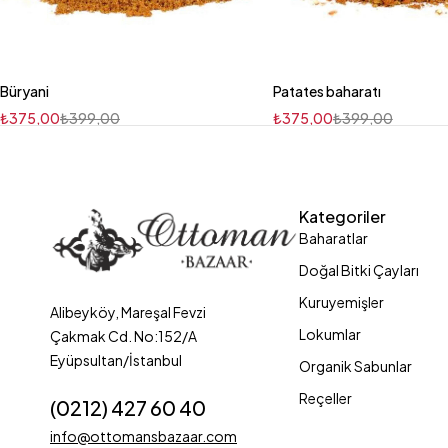
Büryani
Patates baharatı
₺
375,00
₺
399,00
₺
375,00
₺
399,00
Kategoriler
Baharatlar
Doğal Bitki Çayları
Kuruyemişler
Alibeyköy, Mareşal Fevzi
Lokumlar
Çakmak Cd. No:152/A
Eyüpsultan/İstanbul
Organik Sabunlar
Reçeller
(0212) 427 60 40
info@ottomansbazaar.com