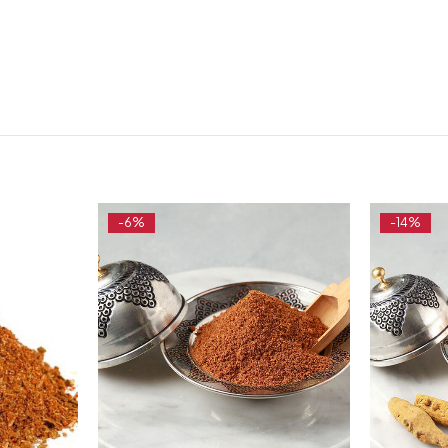
-6%
-14%