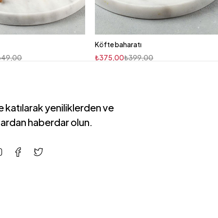
Köfte baharatı
349,00
₺
375,00
₺
399,00
 katılarak yeniliklerden ve
ardan haberdar olun.