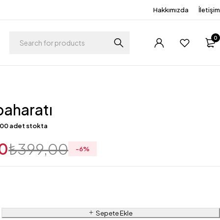
Hakkımızda
İletişim
0
baharatı
00 adet stokta
0
₺
399,00
-
6
%
Sepete Ekle