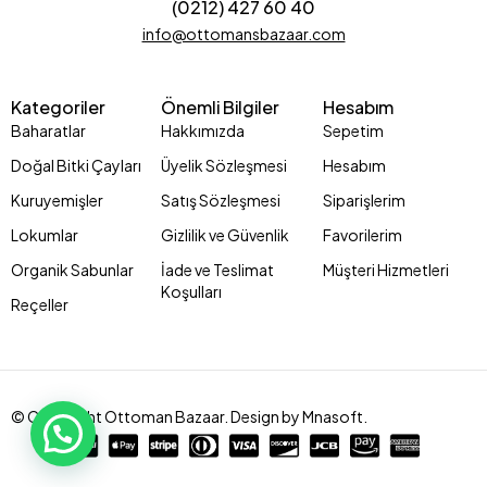
(0212) 427 60 40
info@ottomansbazaar.com
Kategoriler
Önemli Bilgiler
Hesabım
Baharatlar
Hakkımızda
Sepetim
Doğal Bitki Çayları
Üyelik Sözleşmesi
Hesabım
Kuruyemişler
Satış Sözleşmesi
Siparişlerim
Lokumlar
Gizlilik ve Güvenlik
Favorilerim
Organik Sabunlar
İade ve Teslimat
Müşteri Hizmetleri
Koşulları
Reçeller
© Copyright Ottoman Bazaar. Design by Mnasoft.