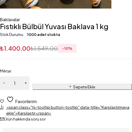
Baklavalar
Fıstıklı Bülbül Yuvası Baklava 1 kg
Stok Durumu
1000 adet stokta
₺
1.400,00
₺
1.549,00
-
10
%
Miktar
Sepete Ekle
Favorilerim
<span class="ts-tooltip button-tooltip" data-title="Karşılaştırmaya
ekle">Karşılaştır</span>
Ürün hakkında soru sor