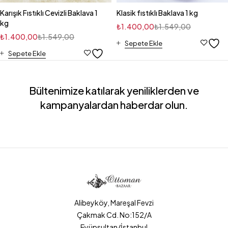
Karışık Fıstıklı Cevizli Baklava 1
Klasik fıstıklı Baklava 1 kg
kg
₺
1.400,00
₺
1.549,00
₺
1.400,00
₺
1.549,00
Sepete Ekle
Sepete Ekle
Bültenimize katılarak yeniliklerden ve
kampanyalardan haberdar olun.
Alibeyköy, Mareşal Fevzi
Çakmak Cd. No:152/A
Eyüpsultan/İstanbul