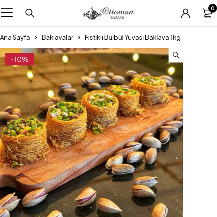
0
Ana Sayfa
Baklavalar
Fıstıklı Bülbül Yuvası Baklava 1 kg
-10%