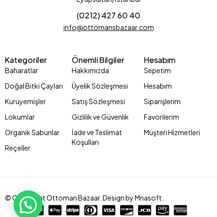
(0212) 427 60 40
info@ottomansbazaar.com
Kategoriler
Önemli Bilgiler
Hesabım
Baharatlar
Hakkımızda
Sepetim
Doğal Bitki Çayları
Üyelik Sözleşmesi
Hesabım
Kuruyemişler
Satış Sözleşmesi
Siparişlerim
Lokumlar
Gizlilik ve Güvenlik
Favorilerim
Organik Sabunlar
İade ve Teslimat
Müşteri Hizmetleri
Koşulları
Reçeller
© Copyright Ottoman Bazaar. Design by Mnasoft.