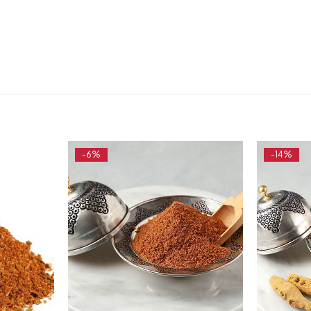
-6%
-14%