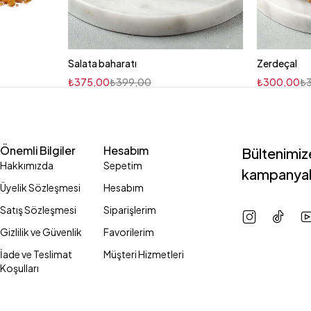
Salata baharatı
Zerdeçal
₺
375,00
₺
399,00
₺
300,00
₺
Önemli Bilgiler
Hesabım
Bültenimize
Hakkımızda
Sepetim
kampanyal
Üyelik Sözleşmesi
Hesabım
Satış Sözleşmesi
Siparişlerim
Gizlilik ve Güvenlik
Favorilerim
İade ve Teslimat
Müşteri Hizmetleri
Koşulları