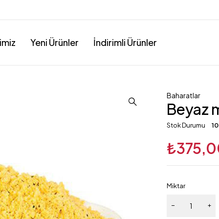
imiz
Yeni Ürünler
İndirimli Ürünler
Baharatlar
Beyaz 
Stok Durumu
10
₺
375,0
Miktar