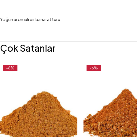
Yoğun aromalı bir baharat türü.
Çok Satanlar
-6%
-6%