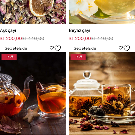
Aşk çayı
Beyaz çayı
₺
1.200,00
₺
1.440,00
₺
1.200,00
₺
1.440,00
Sepete Ekle
Sepete Ekle
-17%
-17%