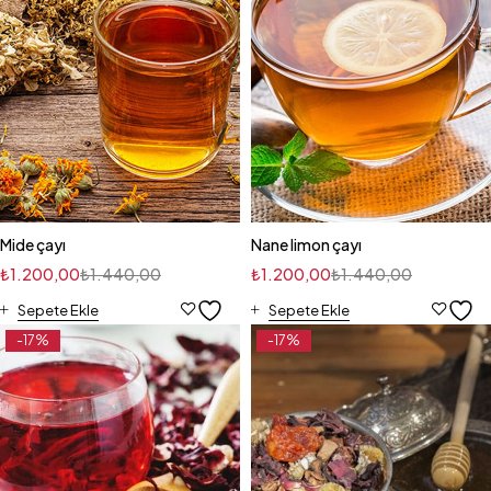
Mide çayı
Nane limon çayı
₺
1.200,00
₺
1.440,00
₺
1.200,00
₺
1.440,00
Sepete Ekle
Sepete Ekle
-17%
-17%