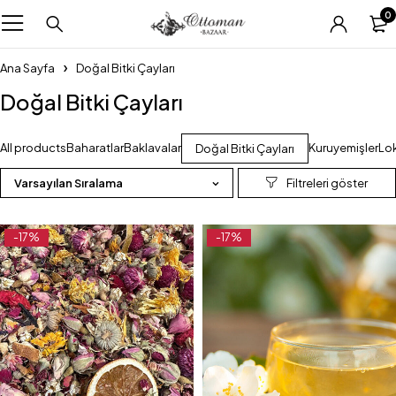
0
Ana Sayfa
Doğal Bitki Çayları
Doğal Bitki Çayları
All products
Baharatlar
Baklavalar
Kuruyemişler
Lo
Doğal Bitki Çayları
Varsayılan Sıralama
-17%
-17%