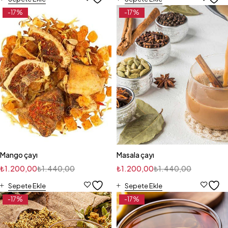
-17%
-17%
Mango çayı
Masala çayı
₺
1.200,00
₺
1.440,00
₺
1.200,00
₺
1.440,00
Sepete Ekle
Sepete Ekle
-17%
-17%