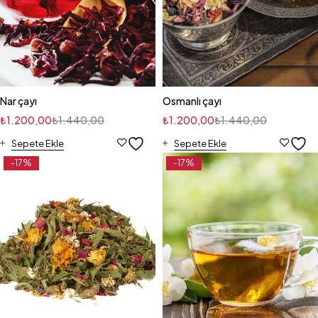
Nar çayı
Osmanlı çayı
₺
1.200,00
₺
1.440,00
₺
1.200,00
₺
1.440,00
Sepete Ekle
Sepete Ekle
-17%
-17%