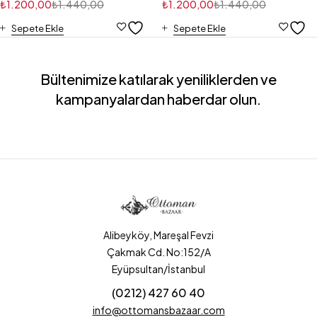
₺
1.200,00
₺
1.440,00
₺
1.200,00
₺
1.440,00
Sepete Ekle
Sepete Ekle
Bültenimize katılarak yeniliklerden ve
kampanyalardan haberdar olun.
Alibeyköy, Mareşal Fevzi
Çakmak Cd. No:152/A
Eyüpsultan/İstanbul
(0212) 427 60 40
info@ottomansbazaar.com