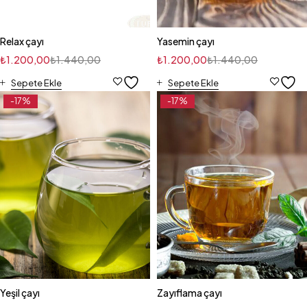
Relax çayı
Yasemin çayı
₺
1.200,00
₺
1.440,00
₺
1.200,00
₺
1.440,00
Sepete Ekle
Sepete Ekle
-17%
-17%
Yeşil çayı
Zayıflama çayı