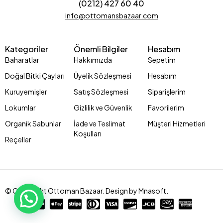
(0212) 427 60 40
info@ottomansbazaar.com
Kategoriler
Önemli Bilgiler
Hesabım
Baharatlar
Hakkımızda
Sepetim
Doğal Bitki Çayları
Üyelik Sözleşmesi
Hesabım
Kuruyemişler
Satış Sözleşmesi
Siparişlerim
Lokumlar
Gizlilik ve Güvenlik
Favorilerim
Organik Sabunlar
İade ve Teslimat
Müşteri Hizmetleri
Koşulları
Reçeller
© Copyright Ottoman Bazaar. Design by Mnasoft.