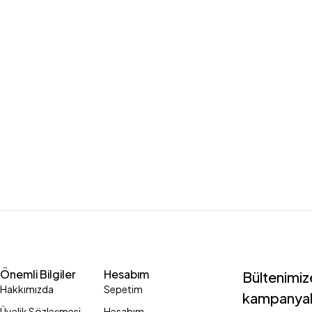
Önemli Bilgiler
Hesabım
Bültenimize
Hakkımızda
Sepetim
kampanyal
Üyelik Sözleşmesi
Hesabım