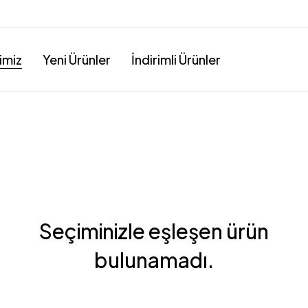
imiz
Yeni Ürünler
İndirimli Ürünler
Seçiminizle eşleşen ürün
bulunamadı.